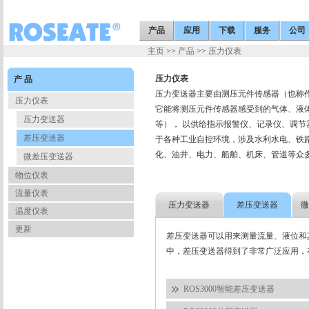
产品
应用
下载
服务
公司
主页
>>
产品
>>
压力仪表
压力仪表
产 品
压力变送器主要由测压元件传感器（也称
压力仪表
它能将测压元件传感器感受到的气体、液体
压力变送器
等）， 以供给指示报警仪、记录仪、调
差压变送器
于各种工业自控环境，涉及水利水电、铁
化、油井、电力、船舶、机床、管道等众
微差压变送器
物位仪表
流量仪表
压力变送器
差压变送器
微
温度仪表
更新
差压变送器可以用来测量流量、液位和
中，差压变送器得到了非常广泛应用，
ROS3000智能差压变送器